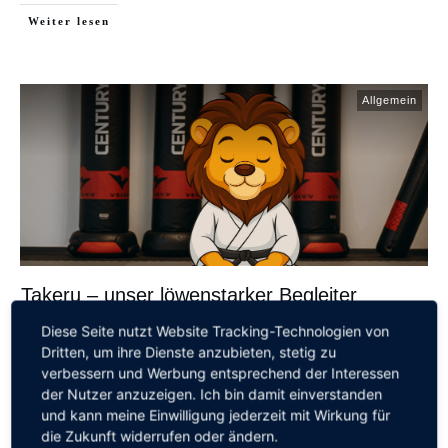
Weiter lesen
Allgemein
Takeru – unser löwenstarker Begleiter
Takeru – unser löwenstarker Begleiter Dürfen wir vorstellen?
Diese Seite nutzt Website Tracking-Technologien von
Dritten, um ihre Dienste anzubieten, stetig zu
Takeru​, das sympathische Maskottchen der Kampfsport
verbessern und Werbung entsprechend der Interessen
LIONS 🦁
...
der Nutzer anzuzeigen. Ich bin damit einverstanden
und kann meine Einwilligung jederzeit mit Wirkung für
Weiter lesen
die Zukunft widerrufen oder ändern.