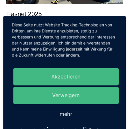
Fasnet 2025
Diese Seite nutzt Website Tracking-Technologien von
Fasnet 2025 Am Mo. 24.02.2025 wurde es mal wieder
Dritten, um ihre Dienste anzubieten, stetig zu
verbessern und Werbung entsprechend der Interessen
richtig wild in der Hauptstraße
...
der Nutzer anzuzeigen. Ich bin damit einverstanden
und kann meine Einwilligung jederzeit mit Wirkung für
die Zukunft widerrufen oder ändern.
Weiter lesen
Akzeptieren
Allgemein
Verweigern
mehr