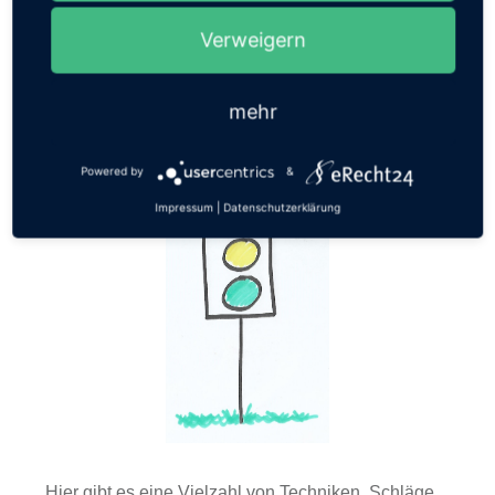
Im Idealfall sollte der rote Bereich nie betreten
Verweigern
werden müssen. Sollten wir aber doch in den roten
Bereich kommen, dann müssen wir uns schnell und
effektiv wehren.
mehr
Powered by
&
Impressum
|
Datenschutzerklärung
Hier gibt es eine Vielzahl von Techniken, Schläge,