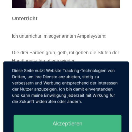
Unterricht
Ich unterrichte im sogenannten Ampelsystem:
Die drei Farben grün, gelb, rot geben die Stufen der
Handlungsalternativen wieder.
Grün
beinhaltet den Bereich der Prävention
Diese Seite nutzt Website Tracking-Technologien von
Dritten, um ihre Dienste anzubieten, stetig zu
(=Erkennen und Vermeiden bedrohlicher
verbessern und Werbung entsprechend der Interessen
Situationen)
der Nutzer anzuzeigen. Ich bin damit einverstanden
Gelb
den Bereich der Selbstbehauptung (=Flucht
und kann meine Einwilligung jederzeit mit Wirkung für
die Zukunft widerrufen oder ändern.
oder Hilfe) und
Rot
den Bereich der Selbstverteidigung
(=Selbstverteidigungstechniken).
Akzeptieren