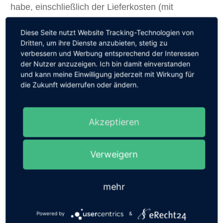
habe, einschließlich der Lieferkosten (mit
Ausnahme der zusätzlichen Kosten, die sich
Diese Seite nutzt Website Tracking-Technologien von
daraus ergeben, dass Sie eine andere Art der
Dritten, um ihre Dienste anzubieten, stetig zu
Lieferung als die von mir angebotene,
verbessern und Werbung entsprechend der Interessen
der Nutzer anzuzeigen. Ich bin damit einverstanden
günstigste Standardlieferung gewählt haben),
und kann meine Einwilligung jederzeit mit Wirkung für
unverzüglich und spätestens binnen vierzehn
die Zukunft widerrufen oder ändern.
Tagen ab dem Tag zurückzuzahlen, an dem die
Mitteilung über Ihren Widerruf dieses Vertrags bei
Akzeptieren
mir eingegangen ist.
Verweigern
Für diese Rückzahlung verwende ich dasselbe
Zahlungsmittel, das Sie bei der ursprünglichen
mehr
Transaktion eingesetzt haben, es sei denn, mit
Ihnen wurde ausdrücklich etwas anderes
Powered by
&
vereinbart; in keinem Fall werden Ihnen wegen