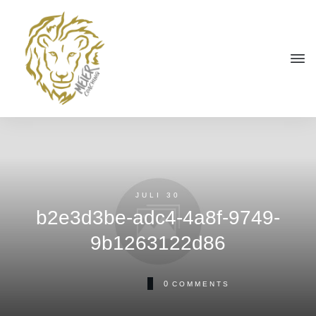
JULI 30
b2e3d3be-adc4-4a8f-9749-
9b1263122d86
0
COMMENTS