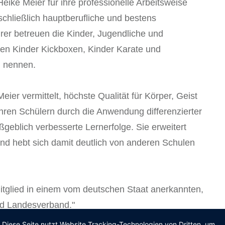
ike Meier für ihre professionelle Arbeitsweise
schließlich hauptberufliche und bestens
er betreuen die Kinder, Jugendliche und
nen Kinder Kickboxen, Kinder Karate und
u nennen.
ier vermittelt, höchste Qualität für Körper, Geist
Ihren Schülern durch die Anwendung differenzierter
eblich verbesserte Lernerfolge. Sie erweitert
und hebt sich damit deutlich von anderen Schulen
Mitglied in einem vom deutschen Staat anerkannten,
d Landesverband."
Diese Seite nutzt Website Tracking-Technologien von Dritten, um