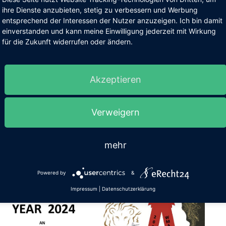
 z.T. in anderen Verbänden, an jedes Mitglied
ihre Dienste anzubieten, stetig zu verbessern und Werbung
entsprechend der Interessen der Nutzer anzuzeigen. Ich bin damit
 stolz auf diese Auszeichnung.
einverstanden und kann meine Einwilligung jederzeit mit Wirkung
für die Zukunft widerrufen oder ändern.
Martial Arts Community e.V) für diese tolle
trauen.
Akzeptieren
Verweigern
mehr
Powered by
&
Impressum
|
Datenschutzerklärung