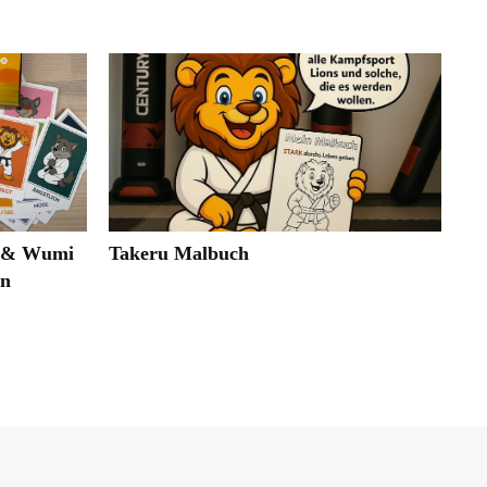
i & Wumi
Takeru Malbuch
en