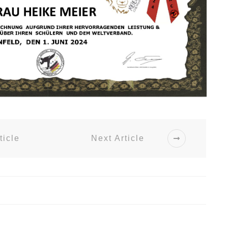
ticle
Next Article