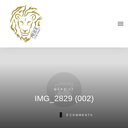
MÄRZ 27
IMG_2829 (002)
0
COMMENTS