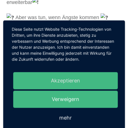
erweiterbar
Aber was tun, wenn Ängste kommen
Diese Seite nutzt Website Tracking-Technologien von
Auch bei diesen Ängsten gilt es erst einmal "Erste
Dritten, um ihre Dienste anzubieten, stetig zu
Hilfe" zu leisten. Dies bedeutet:
verbessern und Werbung entsprechend der Interessen
der Nutzer anzuzeigen. Ich bin damit einverstanden
Zuhören
und kann meine Einwilligung jederzeit mit Wirkung für
Die Angst ernst nehmen
die Zukunft widerrufen oder ändern.
Nehmt eure Kinder und ihre Ängste wahr und vor
Akzeptieren
allem sehr ernst, hört ihnen zu und spricht mit
ihnen darüber.
Verweigern
Versucht sie aufzubauen, nicht mit Fakten, Zahlen
etc. sondern mit ganz viel Liebe und
mehr
Einfühlungsvermögen.