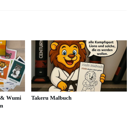
i & Wumi
Takeru Malbuch
en